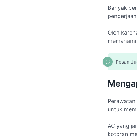
Banyak pen
pengerjaan
Oleh karena
memahami 
Pesan J
Mengap
Perawatan 
untuk memp
AC yang ja
kotoran me