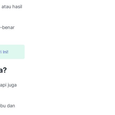
atau hasil
r-benar
 Ini!
a?
api juga
ebu dan