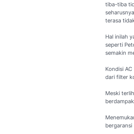
tiba-tiba t
seharusnya
terasa tid
Hal inilah 
seperti Pe
semakin me
Kondisi AC
dari filter
Meski terlih
berdampak 
Menemukan 
bergaransi 