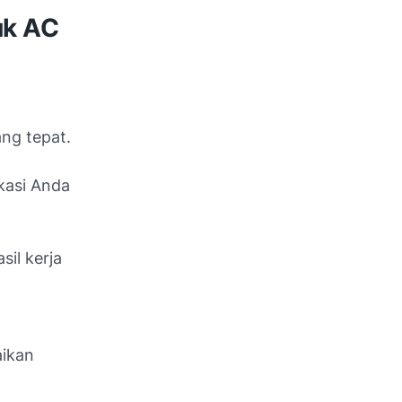
uk AC
ang tepat.
kasi Anda
il kerja
aikan