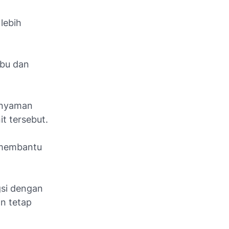
lebih
ebu dan
k nyaman
t tersebut.
 membantu
gsi dengan
an tetap