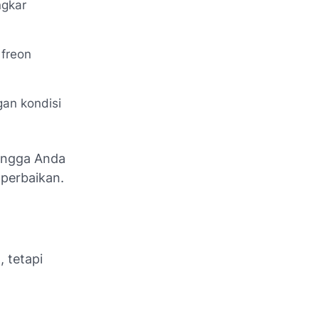
ngkar
freon
gan kondisi
hingga Anda
 perbaikan.
 tetapi