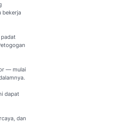
g
 bekerja
h padat
 Petogogan
or — mulai
 dalamnya.
ni dapat
rcaya, dan