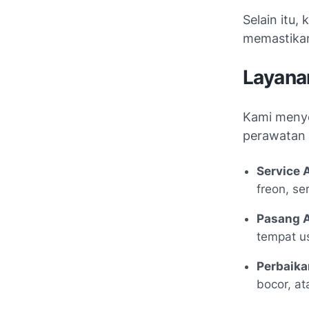
Selain itu,
memastikan
Layana
Kami menye
perawatan 
Service 
freon, se
Pasang A
tempat us
Perbaika
bocor, at