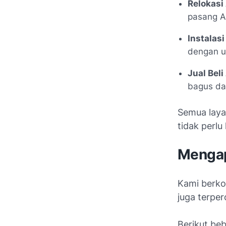
Relokasi
pasang A
Instalasi
dengan uk
Jual Beli
bagus dan
Semua laya
tidak perlu
Mengap
Kami berko
juga terper
Berikut be